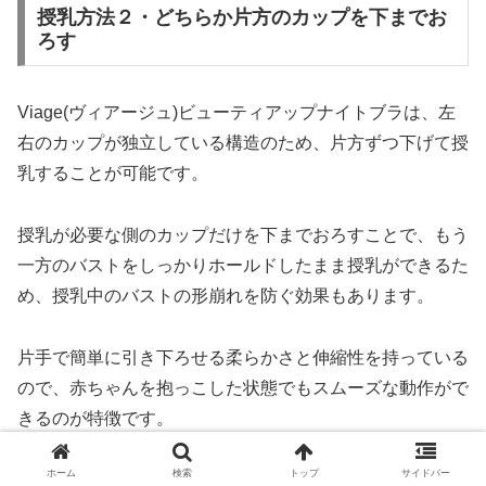
授乳方法２・どちらか片方のカップを下までお
ろす
Viage(ヴィアージュ)ビューティアップナイトブラは、左
右のカップが独立している構造のため、片方ずつ下げて授
乳することが可能です。
授乳が必要な側のカップだけを下までおろすことで、もう
一方のバストをしっかりホールドしたまま授乳ができるた
め、授乳中のバストの形崩れを防ぐ効果もあります。
片手で簡単に引き下ろせる柔らかさと伸縮性を持っている
ので、赤ちゃんを抱っこした状態でもスムーズな動作がで
きるのが特徴です。
ホーム
検索
トップ
サイドバー
さらに、カップ部分にはワイヤーが入っていないため、バ